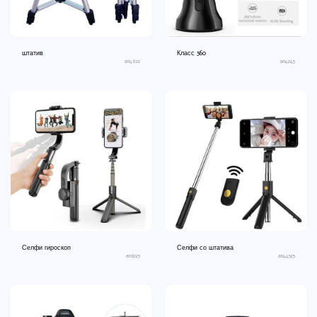
штатив
Класс 360
an4822
an4245
Селфи гироскоп
Селфи со штатива
an6223
an44525