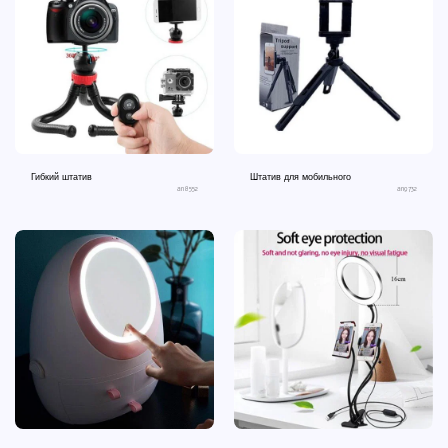
Гибкий штатив
Штатив для мобильного
an8552
an9732