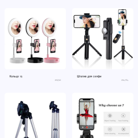
Кольцо 15
Штатив для селфи
an9522
an4784