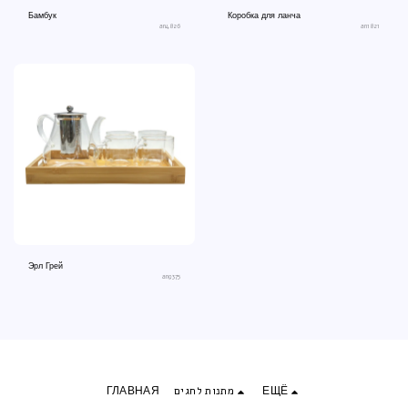
Бамбук
Коробка для ланча
an4826
an1821
Эрл Грей
an9375
ГЛАВНАЯ
מתנות לחגים
ЕЩЁ