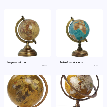
Медный глобус 25
Рабочий стол Globe 25
an4209
an4208