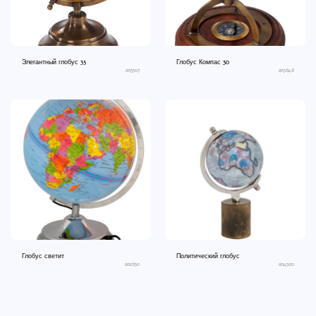
Элегантный глобус 35
Глобус Компас 30
an3507
an3646
Глобус светит
Политический глобус
an2650
an4500