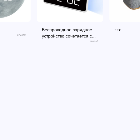
Беспроводное зарядное
תדר
an4938
устройство сочетается с
цифровыми часами.
an4946