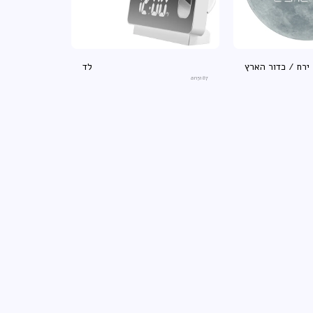
ירח / כדור הארץ
לד
an5187