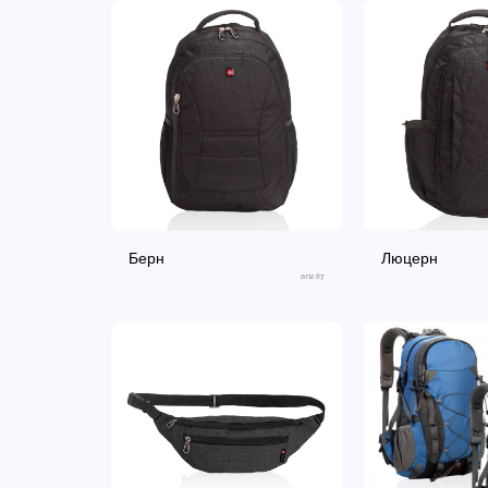
Берн
Люцерн
an287