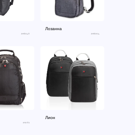
Лозанна
an6048
an6004
Лион
an285