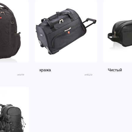
кража
Чистый
an288
an6402