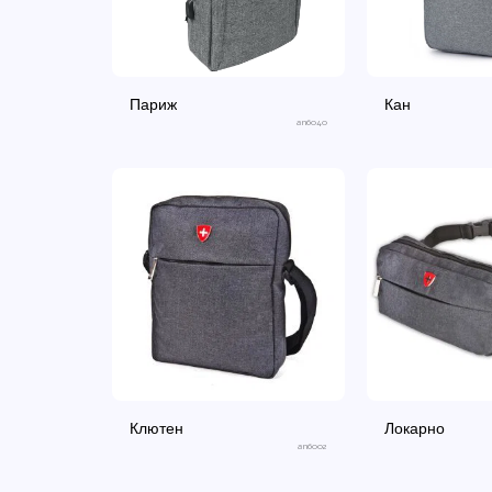
Париж
Кан
an6040
Клютен
Локарно
an6002