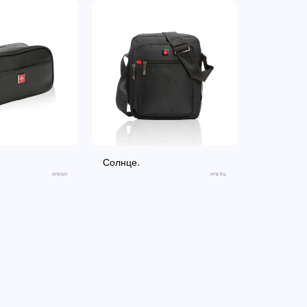
Солнце.
an290
an284