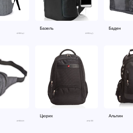
Базель
Баден
an6041
an6043
Цюрих
Альпин
an6001
an286