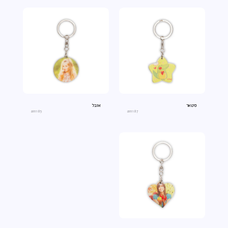
סטאר
אובל
an1185
an1187