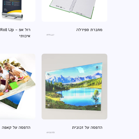
מחברת ספירלה
ר
an1441
איכותי
הדפסה על זכוכית
הדפסה על קאפה
an5082