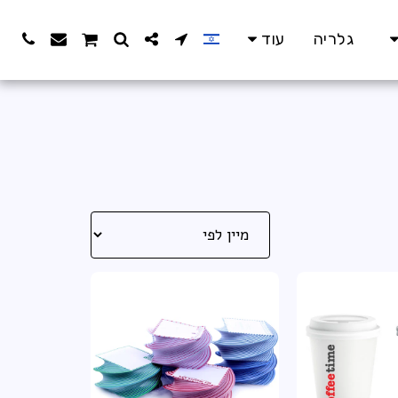
גלריה
עוד