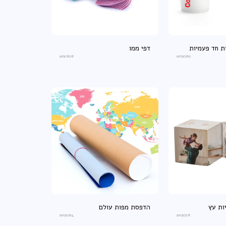
ת חד פעמיות
דפי ממו
an2808
an5080
ות עץ
הדפסת מפות עולם
an5084
an5078