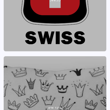
ברנד איט