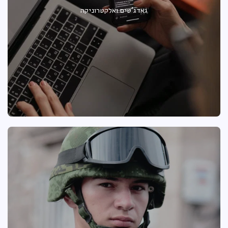
גאדג'טים ואלקטרוניקה