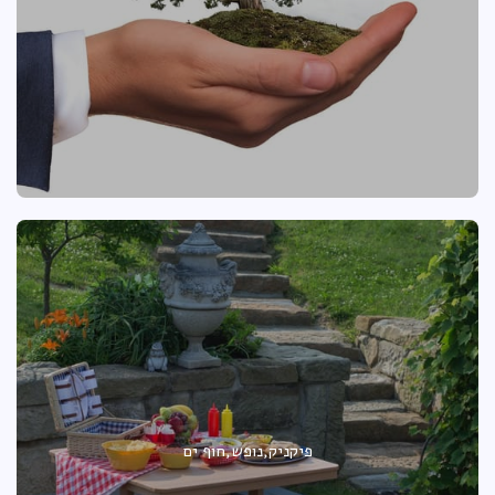
פיקניק,נופש,חוף ים