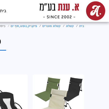
בית
בית
קטלוג
קטלוג מוצרים
פיקניק,נופש,חוף ים
כיסא
כ