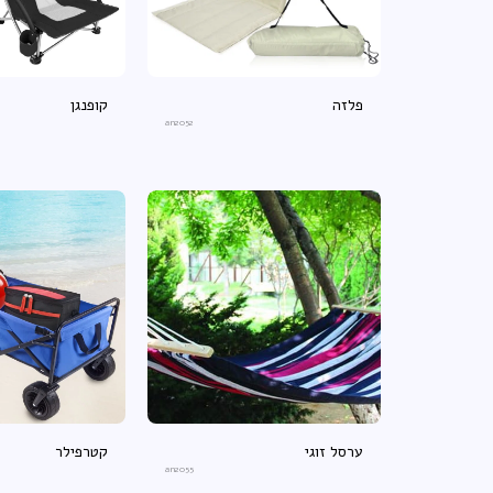
פלזה
קופנגן
an2052
ערסל זוגי
קטרפילר
an2055