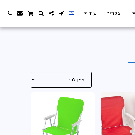
גלריה
עוד