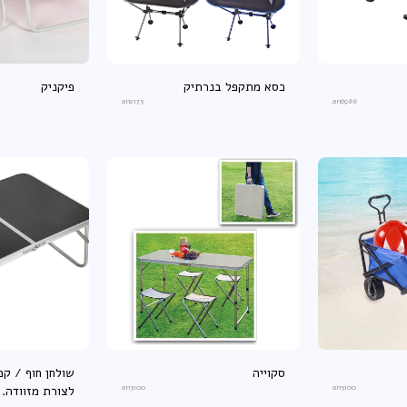
כסא מתקפל בנרתיק
פיקניק
an2175
an6988
סקוייה
שולחן חוף / קמ
an5100
an3100
לצורת מזוודה.