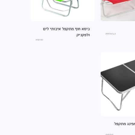
כיסא חוף מתקפל איכותי לים
an150245
ולפקניק
an2150
פינג מתקפל
an6896