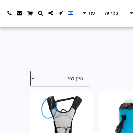
גלריה
עוד