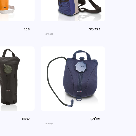
נביעות
פלג
an6560
שלוקר
שטח
an6531