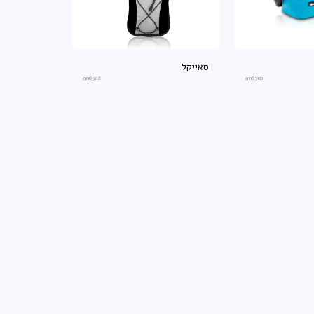
סאייקל
an6528
an6510