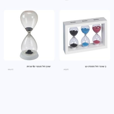
3 שעוני חול מסגרת עץ
שעון חול מגנטי 60 שניות
an4077
an3561