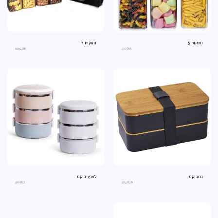
וואקום 5
וואקום 7
an3461
an7653
במבוקס
לאנץ בוקס
an1821
an4826