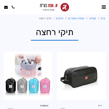
בית
קטלוג
קטלוג מוצרים
תיקים
תיקי רחצה
תיקי רחצה
ריין
קוסמטיק
an1802
an290