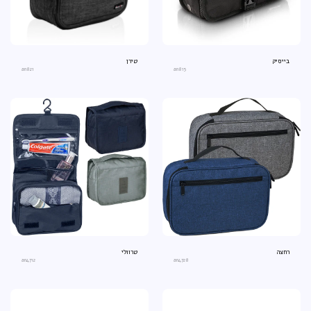
בייסיק
טירן
an821
an815
רחצה
טרוולי
an4712
an4728