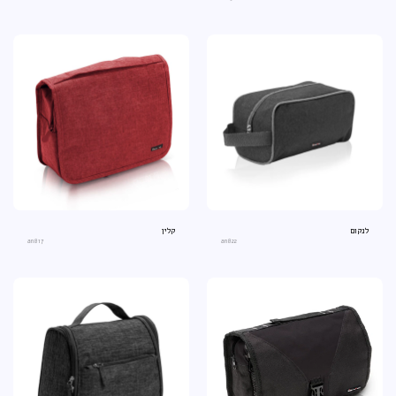
לנקום
קלין
an817
an822