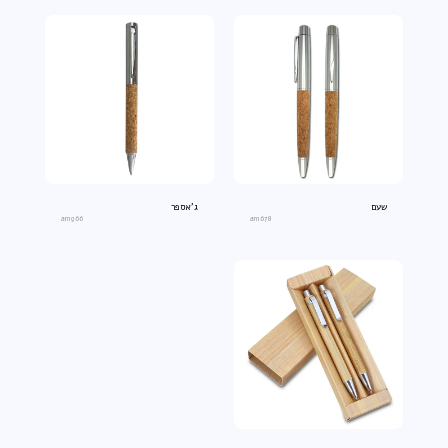
שעם
ג'אספר
an1966
an1678