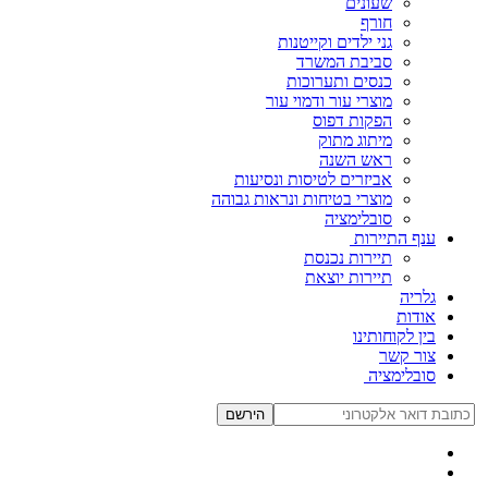
שעונים
חורף
גני ילדים וקייטנות
סביבת המשרד
כנסים ותערוכות
מוצרי עור ודמוי עור
הפקות דפוס
מיתוג מתוק
ראש השנה
אביזרים לטיסות ונסיעות
מוצרי בטיחות ונראות גבוהה
סובלימציה
ענף התיירות
תיירות נכנסת
תיירות יוצאת
גלריה
אודות
בין לקוחותינו
צור קשר
סובלימציה
הירשם