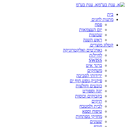
א. ענת בע''מ
בית
מתנות לחגים
פסח
יום העצמאות
שבועות
ראש השנה
קטלוג מוצרים
גאדג'טים ואלקטרוניקה
לחייל/ת
SWISS
ברנד איט
משחקים
ידידותי לסביבה
פיקניק,נופש,חוף ים
כובעים וחולצות
יוגה וספורט
בקבוקים וכוסות
תיקים
לבית ולמטבח
טיפוח וספא
מחזיקי מפתחות
שעונים
חורף