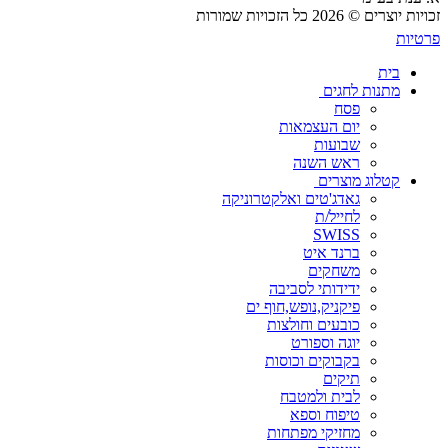
זכויות יוצרים © 2026 כל הזכויות שמורות
פרטיות
בית
מתנות לחגים
פסח
יום העצמאות
שבועות
ראש השנה
קטלוג מוצרים
גאדג'טים ואלקטרוניקה
לחייל/ת
SWISS
ברנד איט
משחקים
ידידותי לסביבה
פיקניק,נופש,חוף ים
כובעים וחולצות
יוגה וספורט
בקבוקים וכוסות
תיקים
לבית ולמטבח
טיפוח וספא
מחזיקי מפתחות