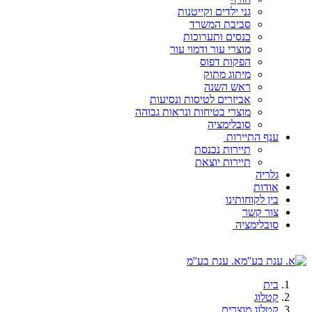
גני ילדים וקייטנות
סביבת המשרד
כנסים ותערוכות
מוצרי עור ודמוי עור
הפקות דפוס
מיתוג מתוק
ראש השנה
אביזרים לטיסות ונסיעות
מוצרי בטיחות ונראות גבוהה
סובלימציה
ענף התיירות
תיירות נכנסת
תיירות יוצאת
גלריה
אודות
בין לקוחותינו
צור קשר
סובלימציה
א. ענת בע''מ
בית
קטלוג
קטלוג מוצרים