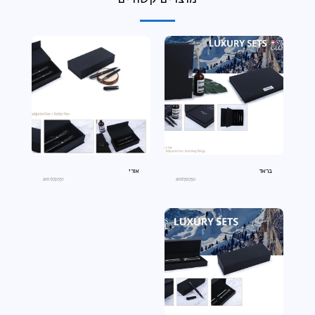
בראד
אורי
an1672051
an672050