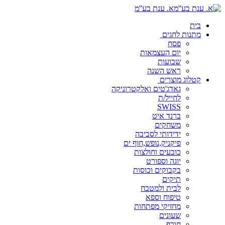
א. ענת בע''מ
בית
מתנות לחגים
פסח
יום העצמאות
שבועות
ראש השנה
קטלוג מוצרים
גאדג'טים ואלקטרוניקה
לחייל/ת
SWISS
ברנד איט
משחקים
ידידותי לסביבה
פיקניק,נופש,חוף ים
כובעים וחולצות
יוגה וספורט
בקבוקים וכוסות
תיקים
לבית ולמטבח
טיפוח וספא
מחזיקי מפתחות
שעונים
חורף