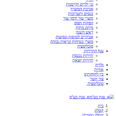
גני ילדים וקייטנות
סביבת המשרד
כנסים ותערוכות
מוצרי עור ודמוי עור
הפקות דפוס
מיתוג מתוק
ראש השנה
אביזרים לטיסות ונסיעות
מוצרי בטיחות ונראות גבוהה
סובלימציה
ענף התיירות
תיירות נכנסת
תיירות יוצאת
גלריה
אודות
בין לקוחותינו
צור קשר
סובלימציה
א. ענת בע''מ
בית
קטלוג
קטלוג מוצרים