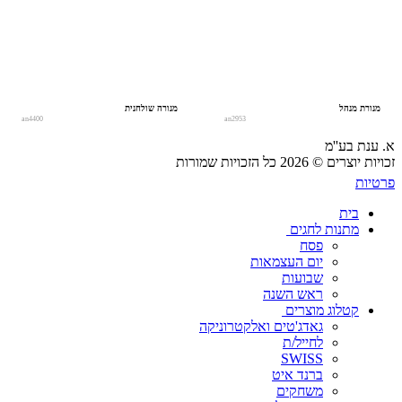
מנורת מנהל
מנורה שולחנית
an4400
an2953
א. ענת בע''מ
זכויות יוצרים © 2026 כל הזכויות שמורות
פרטיות
בית
מתנות לחגים
פסח
יום העצמאות
שבועות
ראש השנה
קטלוג מוצרים
גאדג'טים ואלקטרוניקה
לחייל/ת
SWISS
ברנד איט
משחקים