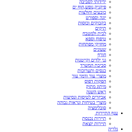
ידידותי לסביבה
פיקניק,נופש,חוף ים
כובעים וחולצות
יוגה וספורט
בקבוקים וכוסות
תיקים
לבית ולמטבח
טיפוח וספא
מחזיקי מפתחות
שעונים
חורף
גני ילדים וקייטנות
סביבת המשרד
כנסים ותערוכות
מוצרי עור ודמוי עור
הפקות דפוס
מיתוג מתוק
ראש השנה
אביזרים לטיסות ונסיעות
מוצרי בטיחות ונראות גבוהה
סובלימציה
ענף התיירות
תיירות נכנסת
תיירות יוצאת
גלריה