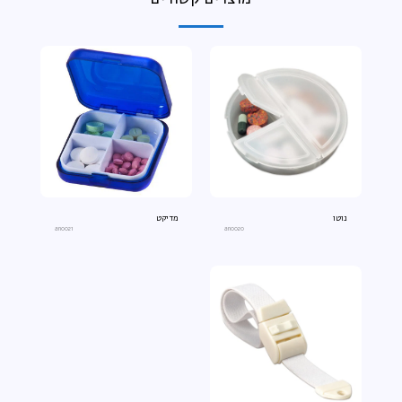
נוטו
מדיקט
an0021
an0020