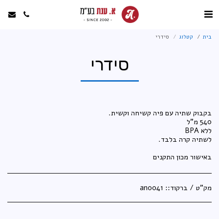
בית
קטלוג
סידרי
סידרי
באישור מכון התקנים
מק"ט / ברקוד::
an0041