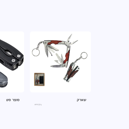
שארק
סופר סט
an1374