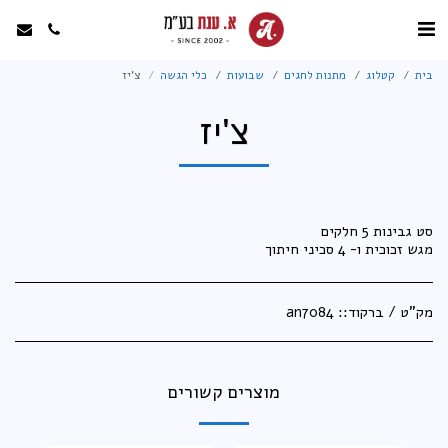
בית
קטלוג
מתנות לחגים
שבועות
כלי הגשה
צ'יז
צ'יז
מגש זכוכית ו- 4 סכיני חיתוך
מק"ט / ברקוד::
an7084
מוצרים קשורים