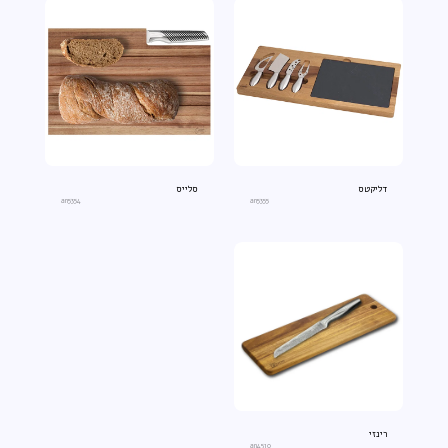
דליקטס
סלייס
an5354
an5355
רינזי
an4510