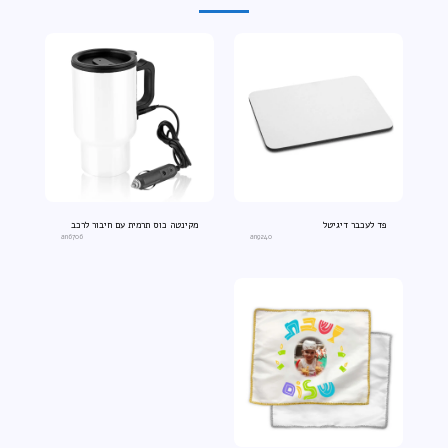
פד לעכבר דיגיטל
מקינטה כוס תרמית עם חיבור לרכב
an6706
an9240