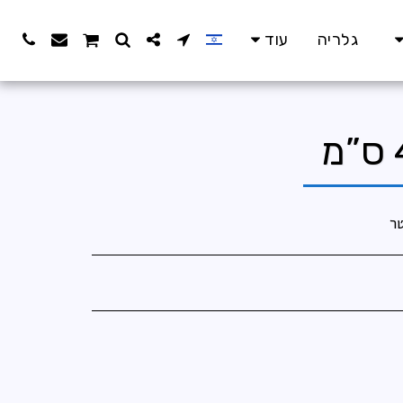
גלריה
עוד
ר