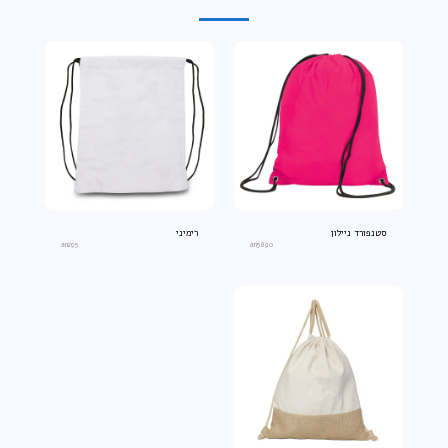
סטנפורד ניילון
רימיני
an295
an5890