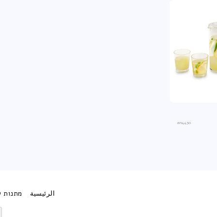
an4430
الرئيسية
מתנות ל