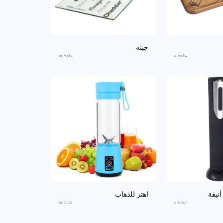
جبنه
an7084
an5184
أنيقة
اهتز للذهاب
an4202
an2647