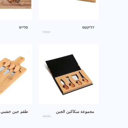
דליקטס
סלייס
an5355
مجموعة سكاكين الجبن
طقم جبن خشبي
an7085