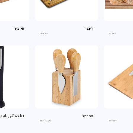
רינזי
אקציה
an4510
an5354
אמנטל
فتاحة كهربائية 
anHP4371
an7087