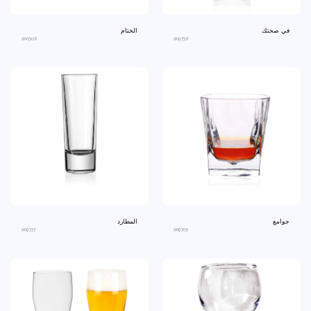
في صحتك
الختام
an0508
an9738
جوامع
المطارد
an9737
an9705