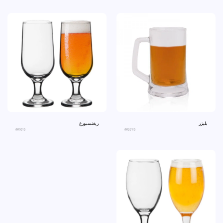
بليزر
ريغنسبورغ
an0515
an9785