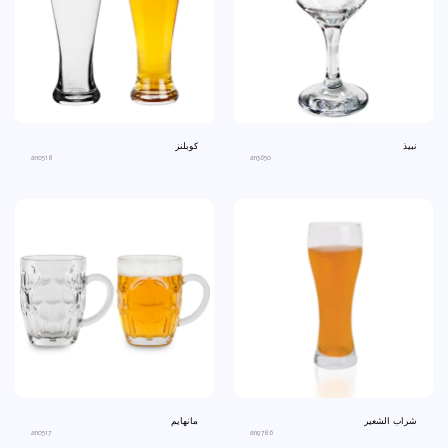
نبيذ
كوبلنز
an0518
an3650
شراب الشعير
مانهايم
an0517
an9786