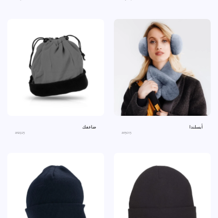
أيسلندا
ضاعفك
an2925
an5015