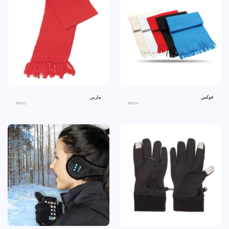
فوكس
مارين
an5013
an2910