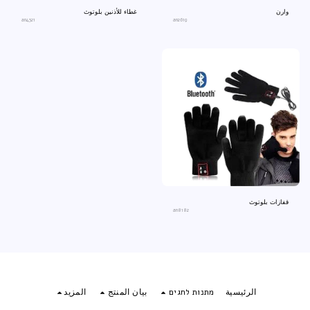
وارن
غطاء للأذنين بلوتوث
an4321
an2619
قفازات بلوتوث
an8182
الرئيسية
מתנות לחגים
بيان المنتج
المزيد