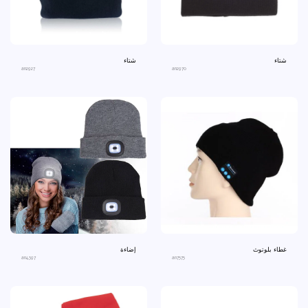
شتاء
شتاء
an2927
an2970
غطاء بلوتوث
إضاءة
an4397
an7575