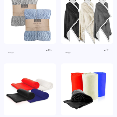
حالم
بحجم
an2992
an2952