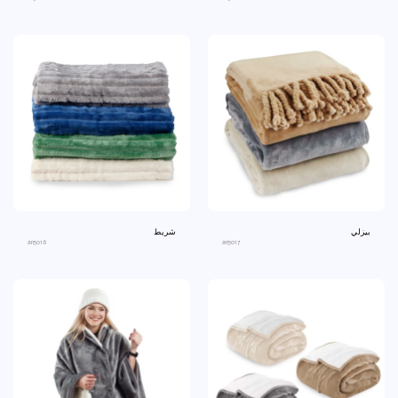
بيزلي
شريط
an5016
an5017