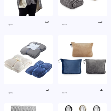
التبت
عقبة
an5022
an5026
حلم
غيم
an5023
an5011