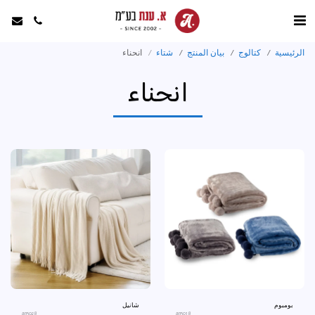
الرئيسية
كتالوج
بيان المنتج
شتاء
انحناء
انحناء
بومبوم
شانيل
an5028
an5018