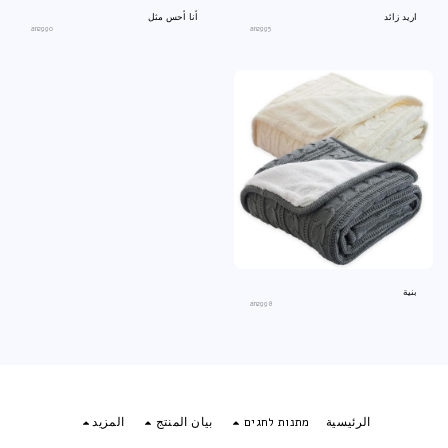
اريد زائد
أنا أحس مثل
an2990
an2995
بنية
an2998
الرئيسية
מתנות לחגים
بيان المنتج
المزيد