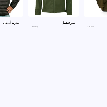
سوفتشيل
سترة أسفل
an2825
an2810