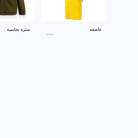
عاصفه
سترة نحاسية
an8271