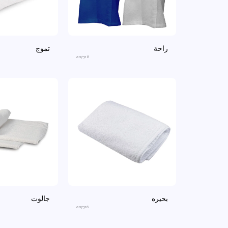
راحة
تموج
an7518
بحيره
جالوت
an7516