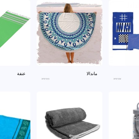
ماندالا
عنفة
an7555
an7552