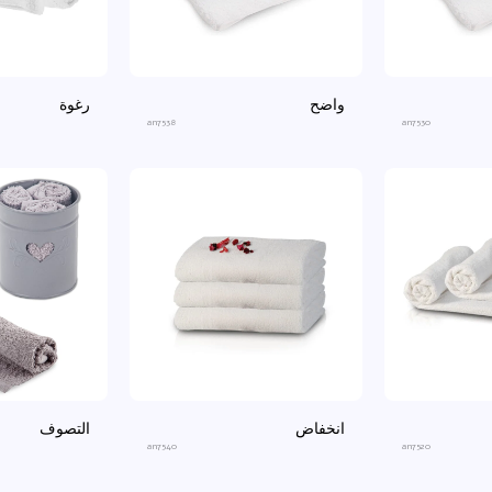
واضح
رغوة
an7538
an7530
انخفاض
التصوف
an7540
an7520