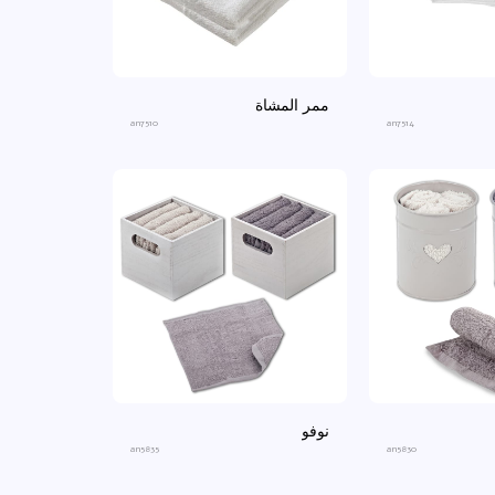
ممر المشاة
an7510
an7514
نوفو
an5835
an5830