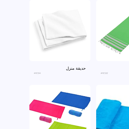
حديقة منزل
an7512
an7557