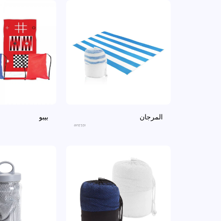
المرجان
بيبو
an7551