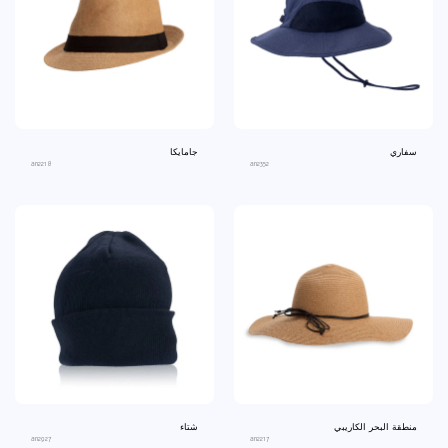
سفاري
جامايكا
an2218
an2352
منطقة البحر الكاريبي
شتاء
an2927
an2217