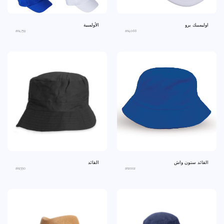
اوليمبيك برو
الأولمبية
an4759
an4066
القائد ستون واش
القائد
an2350
an2002