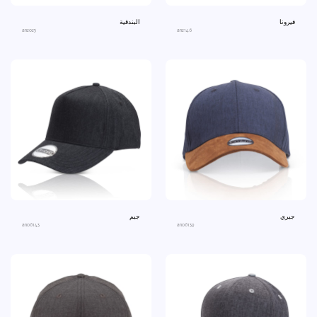
فيرونا
البندقية
an2025
an2146
جيري
جيم
ano6143
ano6139