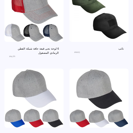
نائب
6 لوحة نحى قبعة حافة شبكة القطن
an2223
الرمادي المصقول
an4761