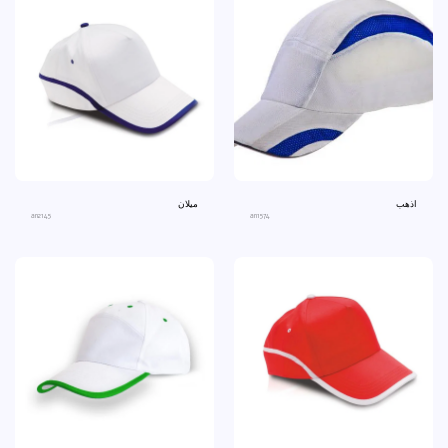
اذهب
ميلان
an2145
an1574