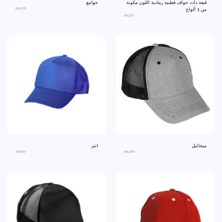
قبعة ذات حواف قطنية رمادية اللون مكونة
جوامع
an4758
من 5 ألواح
an4757
ميخائيل
انتر
an2020
an4760