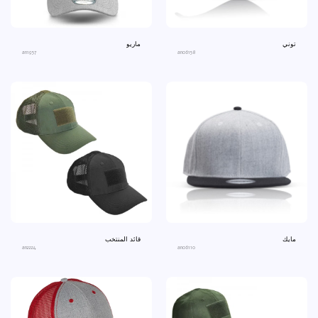
توني
ماريو
an1957
ano6158
مايك
قائد المنتخب
an2224
ano6110