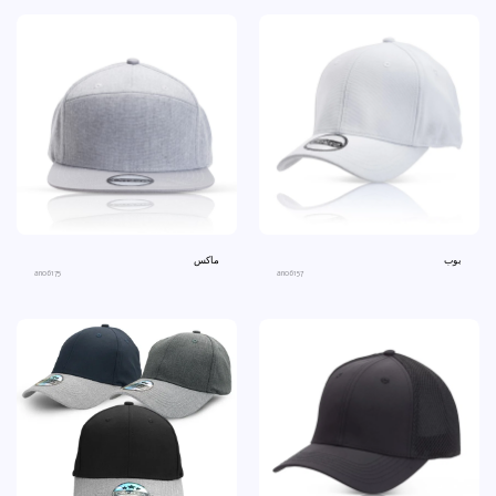
بوب
ماكس
ano6175
ano6157