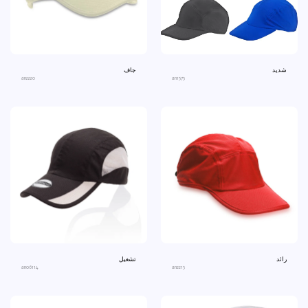
شديد
جاف
an2220
an1573
رائد
تشغيل
ano6114
an2213