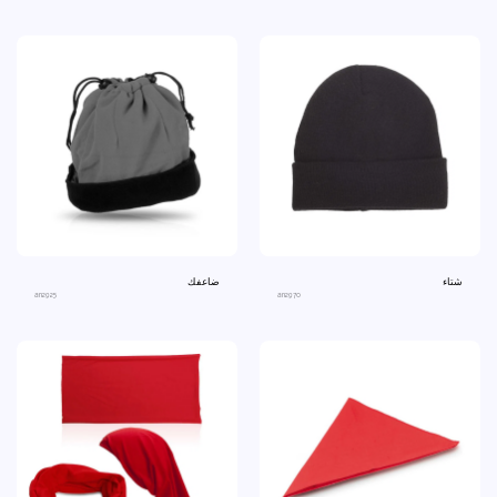
شتاء
ضاعفك
an2925
an2970