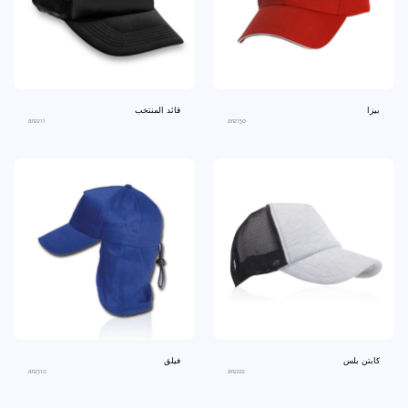
بيزا
قائد المنتخب
an2211
an2150
كابتن بلس
فيلق
an2310
an2222