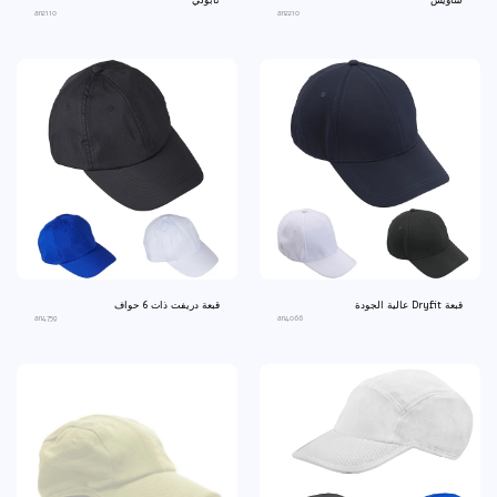
شاويش
نابولي
an2110
an2210
قبعة Dryfit عالية الجودة
قبعة دريفت ذات 6 حواف
an4759
an4066