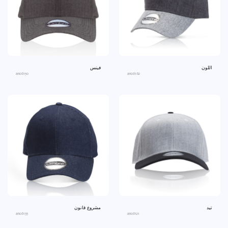
اللون
فينس
ano6150
ano6162
تيد
مشروع قانون
ano6135
ano6121