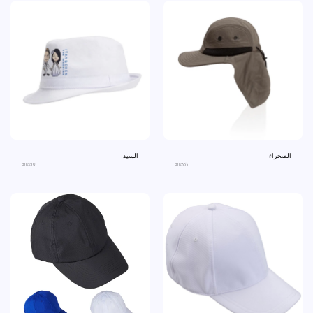
الصحراء
السيد.
an2219
an2353