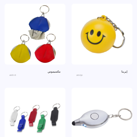
إيرينا
مكسيموس
an6116
an1052