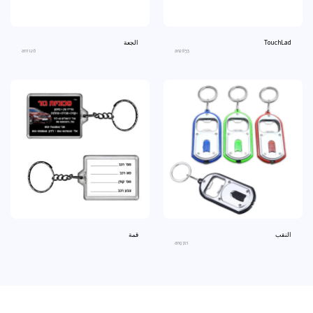
TouchLad
الجعة
an1126
an2853
النقب
قمة
an9721