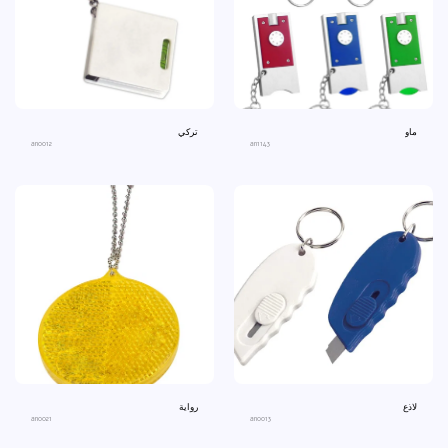
ماو
تركي
an0012
an1143
لاذع
رواية
an0021
an0013