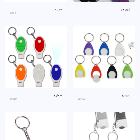
إنهم هم
جميلة
an698
شوبنيج
صفارة
an15695
an1604