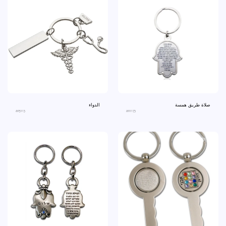
صلاة طريق همسة
الدواء
an5113
an1173