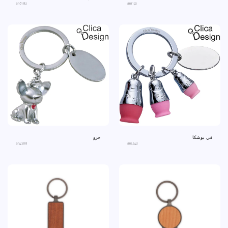
an6182
an1172
في بوشكا
جرو
an4368
an4242