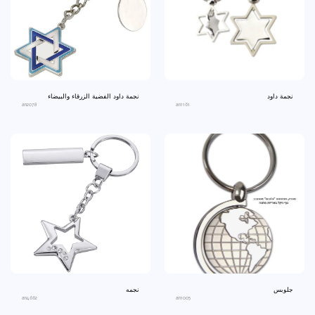
نجمة داود
نجمة داود الفضية الزرقاء والبيضاء
an2078
an1161
جلوبس
نجمه
an4662
an1005