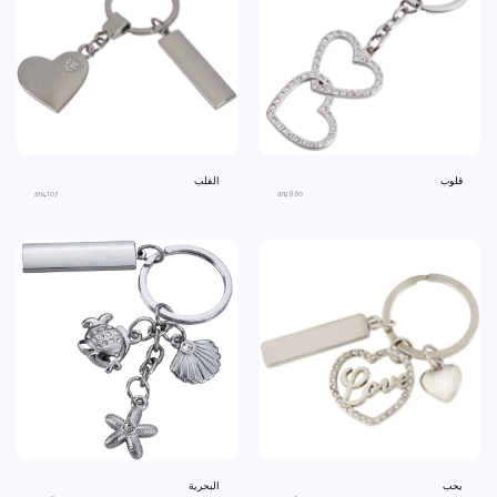
قلوب
القلب
an4107
an2860
يحب
البحرية