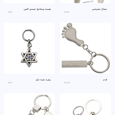
مفتاح تشوشين
همسة ومفاتيح تصميم العين
an159
an1362
قدم
زهرة نجمة داود
an157
an4065