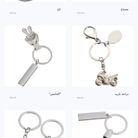
مصباح
تاج
an4194
an30023
دراجه ناريه
"الخامس"
an4059
an4195