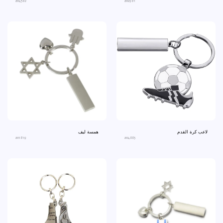
an4582
an2981
لاعب كرة القدم
همسة ليف
an1819
an4663