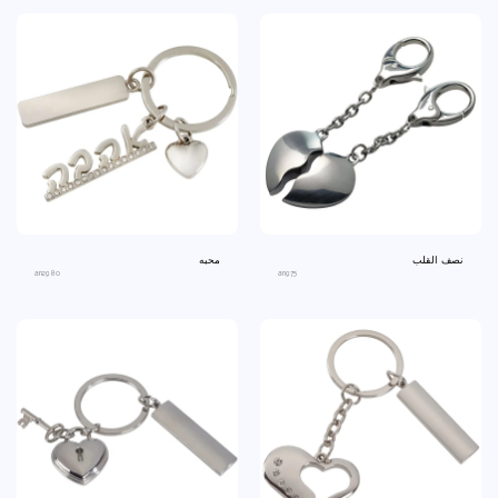
نصف القلب
محبه
an2980
an975