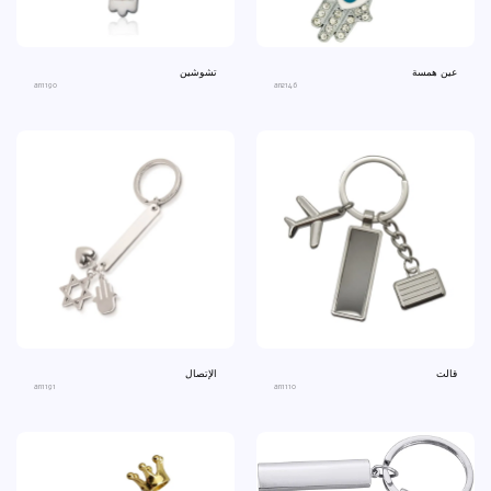
عين همسة
تشوشين
an1190
an2146
قالت
الإتصال
an1191
an1110