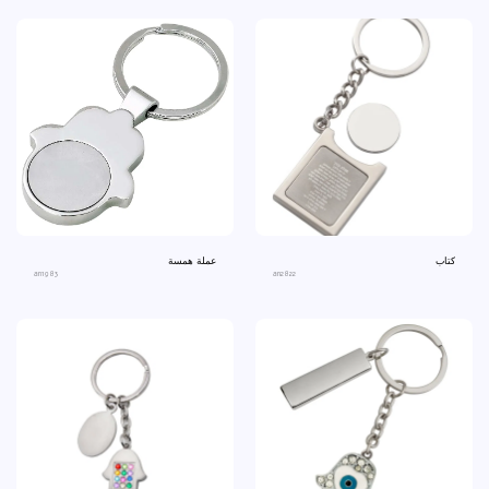
كتاب
عملة همسة
an1983
an2822