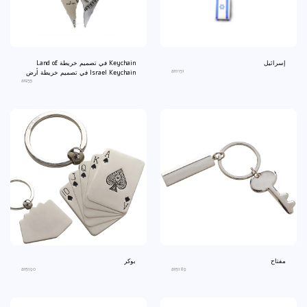
إسرائيل
Keychain في تصميم خريطة Land of
an1151
Israel Keychain في تصميم خريطة أرض
an255
إسرائيل
مفتاح
بوكر
an5190
an5189