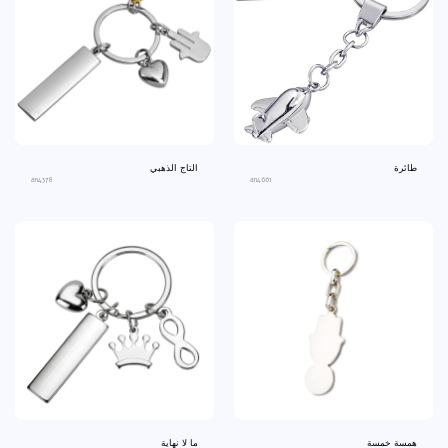
طائرة
التاج الذهبي
an4378
an4661
همسة خمسة
ما لا نهاية