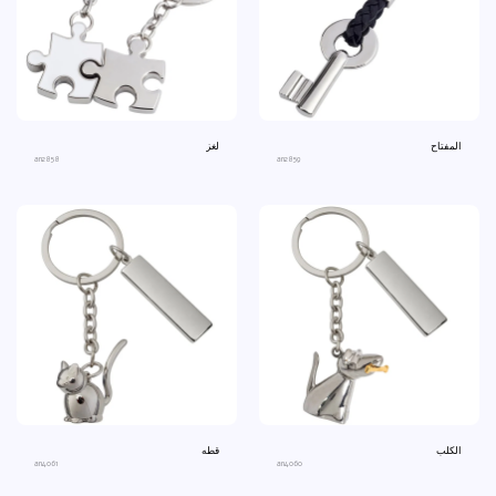
المفتاح
لغز
an2858
an2859
الكلب
قطه
an4061
an4060