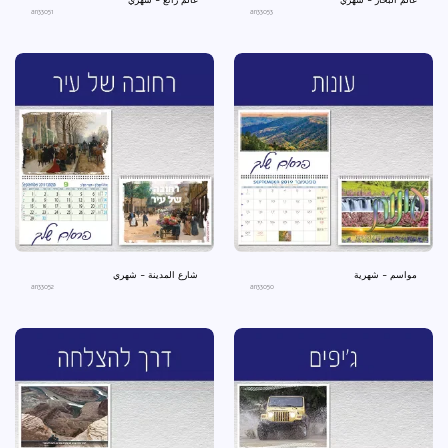
عالم البحار - شهري
عالم رائع - شهري
an33051
an33053
مواسم - شهرية
شارع المدينة - شهري
an33052
an33050