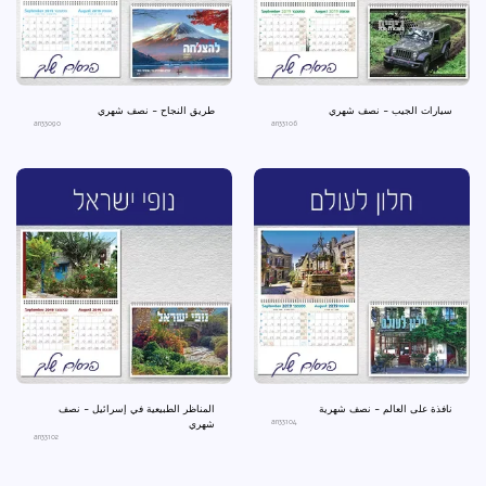
سيارات الجيب - نصف شهري
طريق النجاح - نصف شهري
an33090
an33106
نافذة على العالم - نصف شهرية
المناظر الطبيعية في إسرائيل - نصف
an33104
شهري
an33102