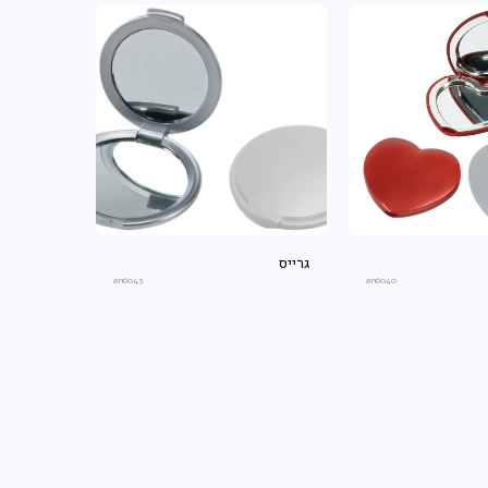
גרייס
an6043
an6040