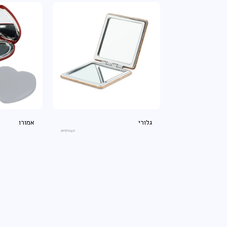
גלורי
אמורו
an7040