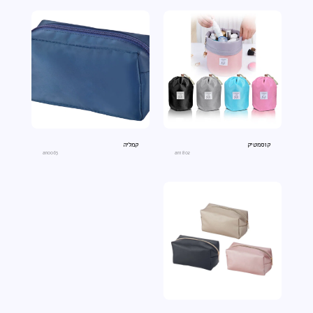
קוסמטיק
קמליה
an0063
an1802